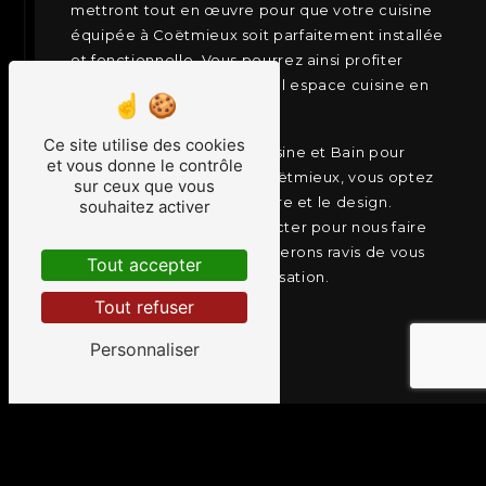
mettront tout en œuvre pour que votre cuisine
équipée à Coëtmieux soit parfaitement installée
et fonctionnelle. Vous pourrez ainsi profiter
pleinement de votre nouvel espace cuisine en
toute sérénité.
Ce site utilise des cookies
En choisissant Concept Cuisine et Bain pour
et vous donne le contrôle
votre cuisine équipée à Coëtmieux, vous optez
sur ceux que vous
pour la qualité, le sur mesure et le design.
souhaitez activer
N'hésitez pas à nous contacter pour nous faire
part de votre projet, nous serons ravis de vous
Tout accepter
accompagner dans sa réalisation.
Tout refuser
EN SAVOIR PLUS
Personnaliser
CONTACTEZ-NOUS