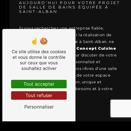
AUJOURD'HUI POUR VOTRE PROJET
DE SALLE DE BAINS ÉQUIPÉE À
SAINT-ALBAN
Si vous recherchez une entreprise fiable,
créative et passionnée pour la réalisation de
votre salle de bains équipée à Saint-Alban, ne
cherchez plus.
Contactez Concept Cuisine
Ce site utilise des cookies
et Bain
dès aujourd'hui pour discuter de votre
et vous donne le contrôle
projet, obtenir un devis personnalisé et
sur ceux que vous
souhaitez activer
commencer à concrétiser vos rêves d'une salle
de bains sur mesure. Faites de votre espace
bien-être un lieu d'exception, unique et
Tout accepter
parfaitement adapté à vos besoins et à votre
Tout refuser
style de vie.
Personnaliser
EN SAVOIR PLUS
CONTACTEZ-NOUS